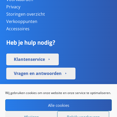
Privacy
Storingen overzicht
Verkooppunten
Accessoires
Heb je hulp nodig?
Klantenservice
arrow_right
Vragen en antwoorden
arrow_right
Sociale media
Wij gebruiken cookies om onze website en onze service te optimaliseren.
Alle cookies
Afwijzen
Bekijk voorkeuren