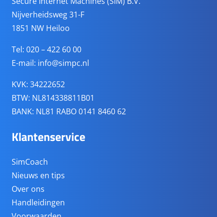
Secure Internet Machines (SIM) B.V.
Nijverheidsweg 31-F
1851 NW Heiloo
Tel: 020 – 422 60 00
E-mail:
info@simpc.nl
KVK: 34222652
BTW: NL814338811B01
BANK: NL81 RABO 0141 8460 62
Klantenservice
SimCoach
Nieuws en tips
Over ons
Handleidingen
Voorwaarden