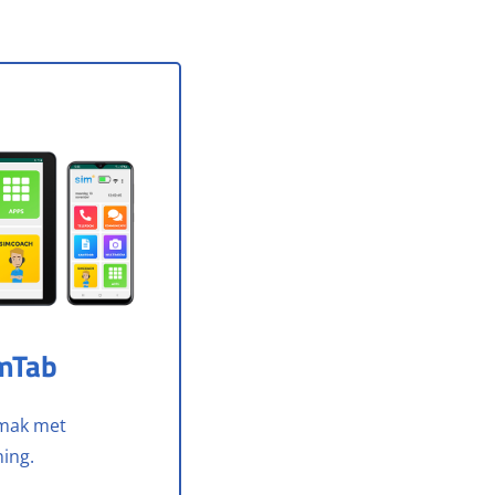
mTab
mak met
ing.