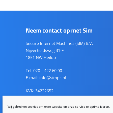
Neem contact op met Sim
Secure Internet Machines (SIM) B.V.
Nijverheidsweg 31-F
1851 NW Heiloo
Tel: 020 – 422 60 00
E-mail:
info@simpc.nl
KVK: 34222652
BTW: NL814338811B01
BANK: NL81 RABO 0141 8460 62
Wij gebruiken cookies om onze website en onze service te optimaliseren.