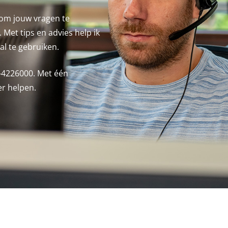
 om jouw vragen te
Met tips en advies help ik
al te gebruiken.
0-4226000. Met één
er helpen.