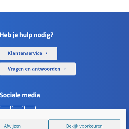
Heb je hulp nodig?
Klantenservice
arrow_right
Vragen en antwoorden
arrow_right
Sociale media
Afwijzen
Bekijk voorkeuren