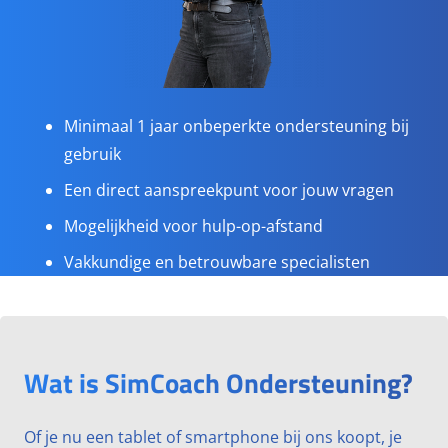
Minimaal 1 jaar onbeperkte ondersteuning bij
gebruik
Een direct aanspreekpunt voor jouw vragen
Mogelijkheid voor hulp-op-afstand
Vakkundige en betrouwbare specialisten
Wat is SimCoach Ondersteuning?
Of je nu een tablet of smartphone bij ons koopt, je