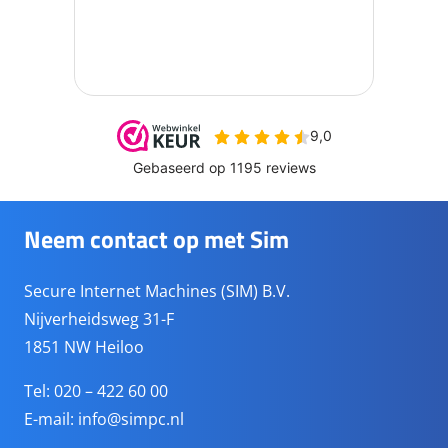
Neem contact op met Sim
Secure Internet Machines (SIM) B.V.
Nijverheidsweg 31-F
1851 NW Heiloo
Tel: 020 – 422 60 00
E-mail:
info@simpc.nl