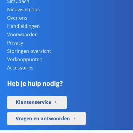
SimCoach
Nieuws en tips
Over ons
Handleidingen
Voorwaarden
Privacy
Storingen overzicht
Verkooppunten
Accessoires
Heb je hulp nodig?
Klantenservice
arrow_right
Vragen en antwoorden
arrow_right