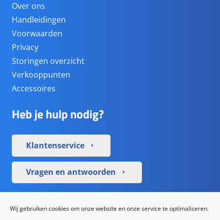
Over ons
Handleidingen
Voorwaarden
Privacy
Storingen overzicht
Verkooppunten
Accessoires
Heb je hulp nodig?
Klantenservice
arrow_right
Vragen en antwoorden
arrow_right
Sociale media
Wij gebruiken cookies om onze website en onze service te optimaliseren.