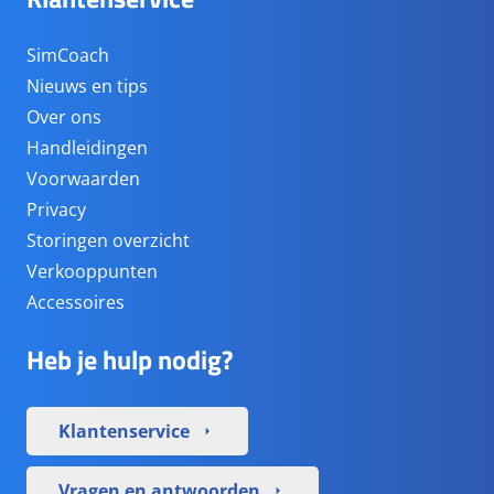
SimCoach
Nieuws en tips
Over ons
Handleidingen
Voorwaarden
Privacy
Storingen overzicht
Verkooppunten
Accessoires
Heb je hulp nodig?
Klantenservice
arrow_right
Vragen en antwoorden
arrow_right