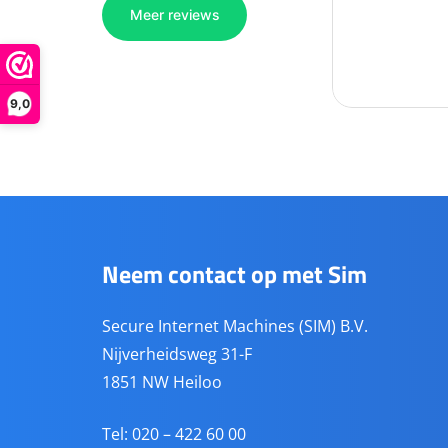
9,0
Neem contact op met Sim
Secure Internet Machines (SIM) B.V.
Nijverheidsweg 31-F
1851 NW Heiloo
Tel: 020 – 422 60 00