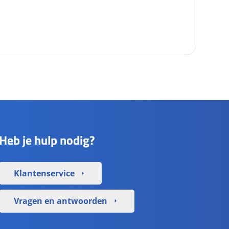
Heb je hulp nodig?
Klantenservice
arrow_right
Vragen en antwoorden
arrow_right