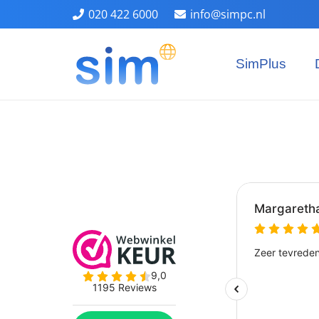
020 422 6000
info@simpc.nl
SimPlus