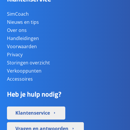
SimCoach
Nieuws en tips
Over ons
Handleidingen
Voorwaarden
Privacy
Storingen overzicht
Verkooppunten
Accessoires
Heb je hulp nodig?
Klantenservice
arrow_right
Vragen en antwoorden
arrow_right