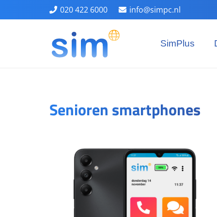
020 422 6000
info@simpc.nl
SimPlus
Senioren smartphones