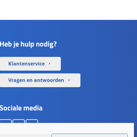
Heb je hulp nodig?
Klantenservice
arrow_right
Vragen en antwoorden
arrow_right
Sociale media