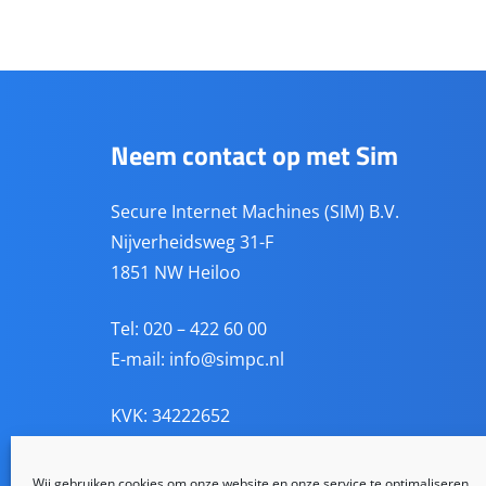
Neem contact op met Sim
Secure Internet Machines (SIM) B.V.
Nijverheidsweg 31-F
1851 NW Heiloo
Tel: 020 – 422 60 00
E-mail:
info@simpc.nl
KVK: 34222652
BTW: NL814338811B01
BANK: NL81 RABO 0141 8460 62
Wij gebruiken cookies om onze website en onze service te optimaliseren.