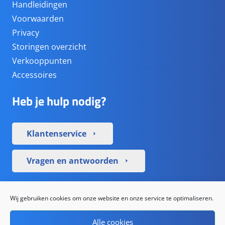
Handleidingen
Voorwaarden
Privacy
Storingen overzicht
Verkooppunten
Accessoires
Heb je hulp nodig?
Klantenservice
arrow_right
Vragen en antwoorden
arrow_right
Sociale media
Wij gebruiken cookies om onze website en onze service te optimaliseren.
Alle cookies