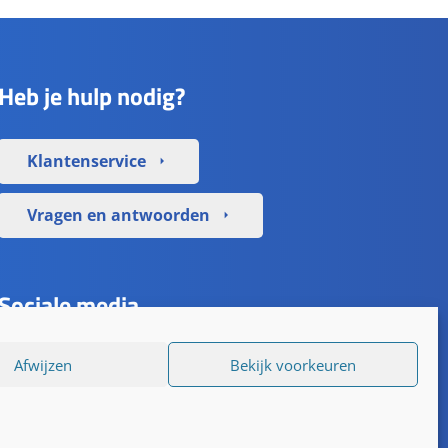
Heb je hulp nodig?
Klantenservice
arrow_right
Vragen en antwoorden
arrow_right
Sociale media
Afwijzen
Bekijk voorkeuren