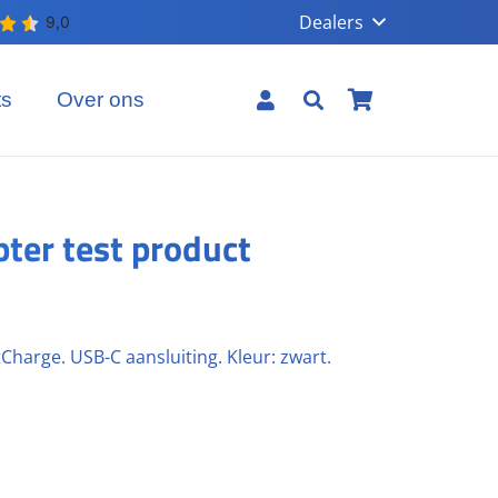
Dealers
ts
Over ons
Geen producten in uw winkelmand.
er test product
arge. USB-C aansluiting. Kleur: zwart.