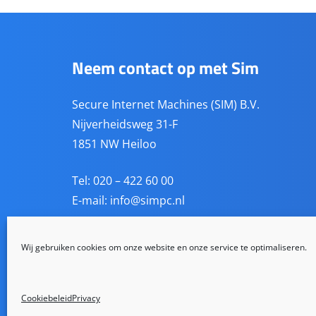
Neem contact op met Sim
Secure Internet Machines (SIM) B.V.
Nijverheidsweg 31-F
1851 NW Heiloo
Tel: 020 – 422 60 00
E-mail:
info@simpc.nl
KVK: 34222652
Wij gebruiken cookies om onze website en onze service te optimaliseren.
BTW: NL814338811B01
BANK: NL81 RABO 0141 8460 62
Cookiebeleid
Privacy