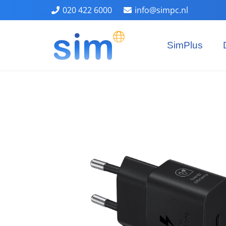
020 422 6000
info@simpc.nl
SimPlus