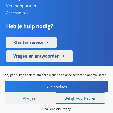
Verkooppunten
Accessoires
Heb je hulp nodig?
Klantenservice
arrow_right
Vragen en antwoorden
arrow_right
Sociale media
Wij gebruiken cookies om onze website en onze service te optimaliseren.
Alle cookies
Afwijzen
Bekijk voorkeuren
De waardering van www.simpc.nl bij
WebwinkelKeur
Cookiebeleid
Privacy
Reviews
is 9.0/10 gebaseerd op 1195 reviews.