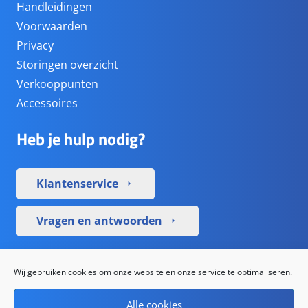
Handleidingen
Voorwaarden
Privacy
Storingen overzicht
Verkooppunten
Accessoires
Heb je hulp nodig?
Klantenservice
arrow_right
Vragen en antwoorden
arrow_right
Sociale media
Wij gebruiken cookies om onze website en onze service te optimaliseren.
Alle cookies