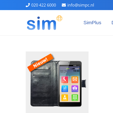
020 422 6000
info@simpc.nl
SimPlus