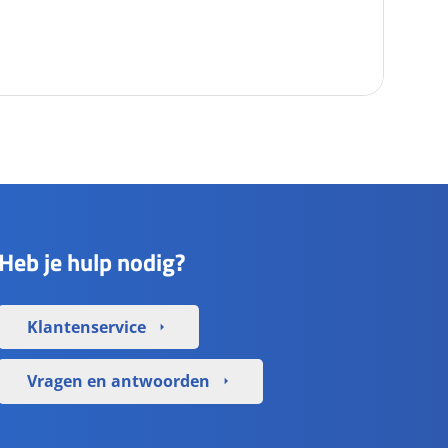
Heb je hulp nodig?
Klantenservice
arrow_right
Vragen en antwoorden
arrow_right