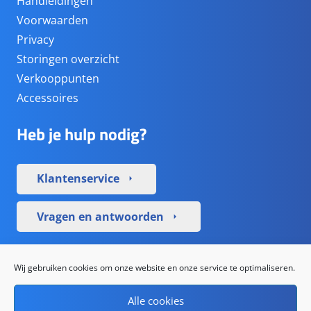
Handleidingen
Voorwaarden
Privacy
Storingen overzicht
Verkooppunten
Accessoires
Heb je hulp nodig?
Klantenservice
arrow_right
Vragen en antwoorden
arrow_right
Sociale media
Wij gebruiken cookies om onze website en onze service te optimaliseren.
Alle cookies