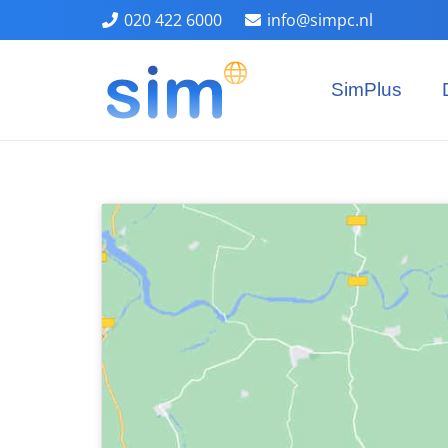
020 422 6000
info@simpc.nl
SimPlus