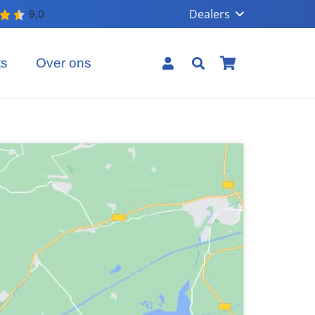
Dealers
ts
Over ons
Geen producten in uw winkelmand.