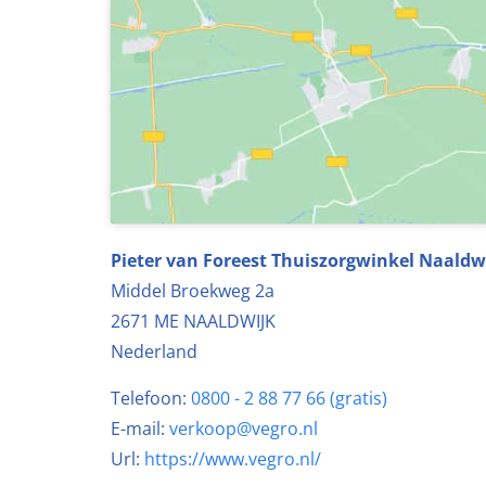
Pieter van Foreest Thuiszorgwinkel Naaldw
Middel Broekweg 2a
2671 ME
NAALDWIJK
Nederland
Telefoon:
0800 - 2 88 77 66 (gratis)
E-mail:
verkoop@vegro.nl
Url:
https://www.vegro.nl/