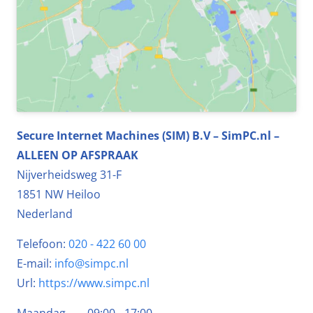
Secure Internet Machines (SIM) B.V – SimPC.nl –
ALLEEN OP AFSPRAAK
Nijverheidsweg 31-F
1851 NW
Heiloo
Nederland
Telefoon:
020 - 422 60 00
E-mail:
info@simpc.nl
Url:
https://www.simpc.nl