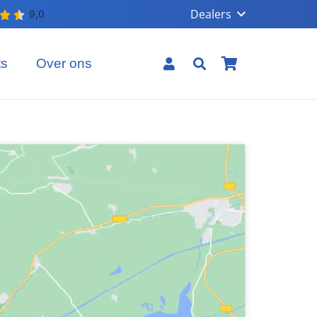
Dealers
ts
Over ons
Geen producten in uw winkelmand.