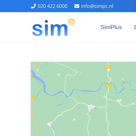
020 422 6000
info@simpc.nl
SimPlus