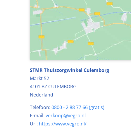
STMR Thuiszorgwinkel Culemborg
Markt 52
4101 BZ
CULEMBORG
Nederland
Telefoon:
0800 - 2 88 77 66 (gratis)
E-mail:
verkoop@vegro.nl
Url:
https://www.vegro.nl/