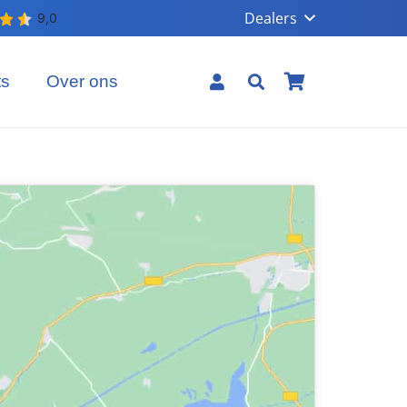
Dealers
ts
Over ons
Geen producten in uw winkelmand.