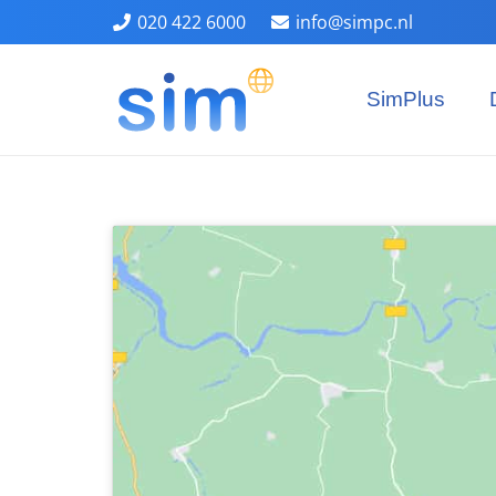
020 422 6000
info@simpc.nl
SimPlus