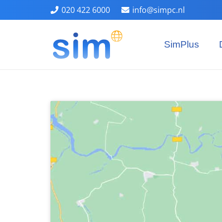
020 422 6000
info@simpc.nl
SimPlus