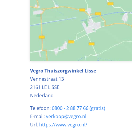
Vegro Thuiszorgwinkel Lisse
Vennestraat 13
2161 LE
LISSE
Nederland
Telefoon:
0800 - 2 88 77 66 (gratis)
E-mail:
verkoop@vegro.nl
Url:
https://www.vegro.nl/