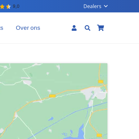
Dealers
ts
Over ons
Geen producten in uw winkelmand.