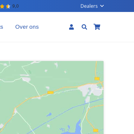
Dealers
ts
Over ons
Geen producten in uw winkelmand.