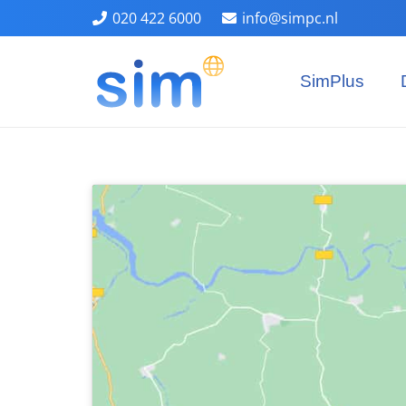
020 422 6000
info@simpc.nl
SimPlus