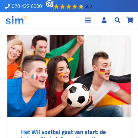
020 422 6000
Het WK voetbal gaat van start: de