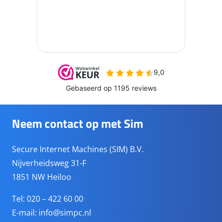
Neem contact op met Sim
Secure Internet Machines (SIM) B.V.
Nijverheidsweg 31-F
1851 NW Heiloo
Tel: 020 – 422 60 00
E-mail:
info@simpc.nl