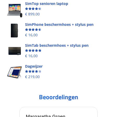
SimTop senioren laptop
Beoordeling
4.49
uit 5
€
899,00
SimPhone beschermhoes + stylus pen
Beoordeling
4.67
uit 5
€
16,00
SimTab beschermhoes + stylus pen
Beoordeling
5.00
uit 5
€
16,00
Dagwijzer
Beoordeling
4.00
uit 5
€
219,00
Beoordelingen