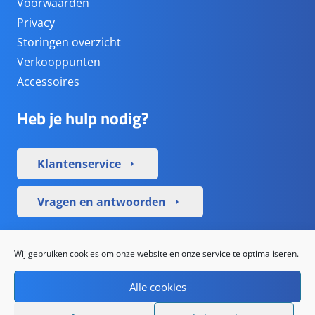
Voorwaarden
Privacy
Storingen overzicht
Verkooppunten
Accessoires
Heb je hulp nodig?
Klantenservice
arrow_right
Vragen en antwoorden
arrow_right
Sociale media
Wij gebruiken cookies om onze website en onze service te optimaliseren.
Alle cookies