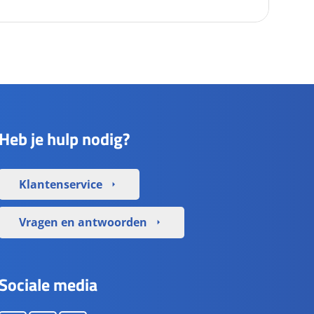
Heb je hulp nodig?
Klantenservice
arrow_right
Vragen en antwoorden
arrow_right
Sociale media