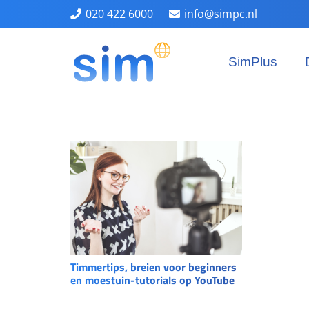
020 422 6000
info@simpc.nl
SimPlus
Timmertips, breien voor beginners
en moestuin-tutorials op YouTube