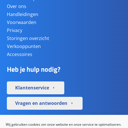
Over ons
Handleidingen
Voorwaarden
Privacy
Storingen overzicht
Verkooppunten
Accessoires
Heb je hulp nodig?
Klantenservice
arrow_right
Vragen en antwoorden
arrow_right
Sociale media
Wij gebruiken cookies om onze website en onze service te optimaliseren.