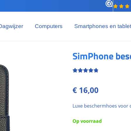
Dagwijzer
Computers
Smartphones en table
SimPhone besc
Beoordeling
4.67
uit
€
16,00
Luxe beschermhoes voor 
Op voorraad