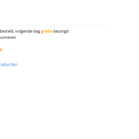
besteld, volgende dag
gratis
bezorgd
tourneren
10
producten