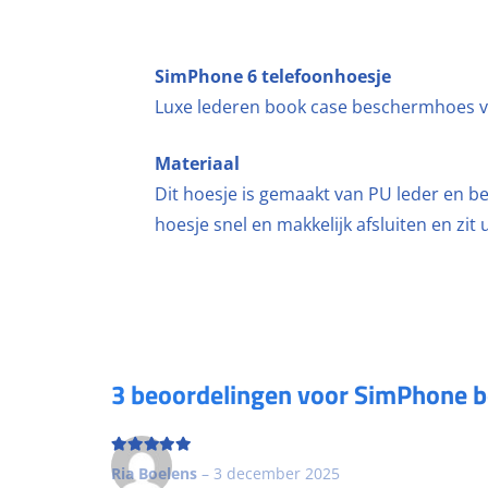
SimPhone 6 telefoonhoesje
Luxe lederen book case beschermhoes vo
Materiaal
Dit hoesje is gemaakt van PU leder en b
hoesje snel en makkelijk afsluiten en zi
3 beoordelingen voor
SimPhone b
Beoordeling
5
uit 5
Ria Boelens
–
3 december 2025