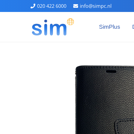
020 422 6000
info@simpc.nl
SimPlus