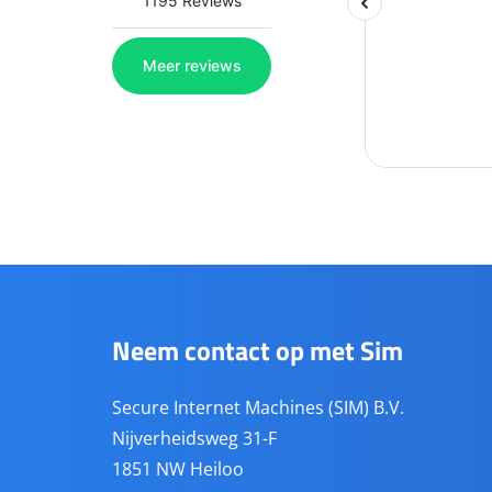
Neem contact op met Sim
Secure Internet Machines (SIM) B.V.
Nijverheidsweg 31-F
1851 NW Heiloo