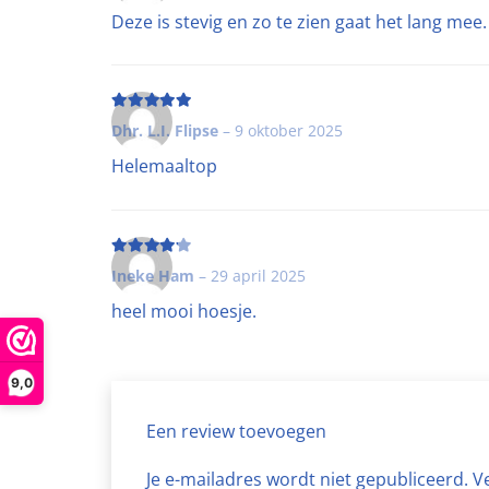
Deze is stevig en zo te zien gaat het lang mee.
Beoordeling
5
uit 5
Dhr. L.I. Flipse
–
9 oktober 2025
Helemaaltop
Beoordeling
4
uit 5
Ineke Ham
–
29 april 2025
heel mooi hoesje.
9,0
Een review toevoegen
Je e-mailadres wordt niet gepubliceerd.
V