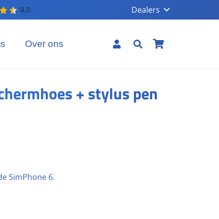
Dealers
ts
Over ons
Geen producten in uw winkelmand.
hermhoes + stylus pen
 5
de SimPhone 6.