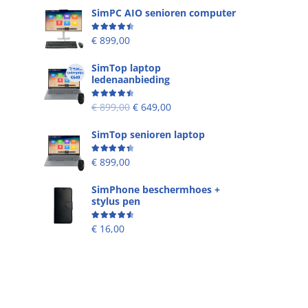
SimPC AIO senioren computer
Beoordeling
4.58
uit 5
€
899,00
SimTop laptop
ledenaanbieding
Beoordeling
4.53
uit 5
€
899,00
€
649,00
SimTop senioren laptop
Beoordeling
4.49
uit 5
€
899,00
SimPhone beschermhoes +
stylus pen
Beoordeling
4.67
uit 5
€
16,00