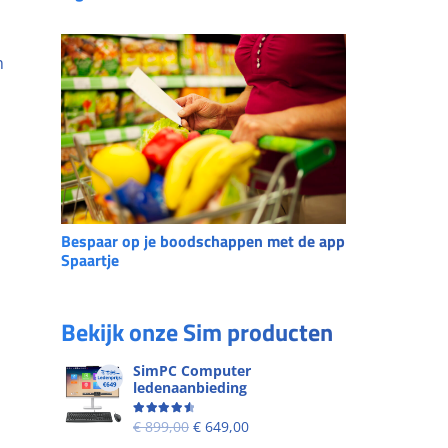
m
Bespaar op je boodschappen met de app
Spaartje
Bekijk onze Sim producten
SimPC Computer
ledenaanbieding
Beoordeling
4.60
uit 5
€
899,00
€
649,00