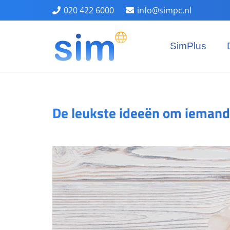
020 422 6000
info@simpc.nl
SimPlus
De leukste ideeën om iemand 