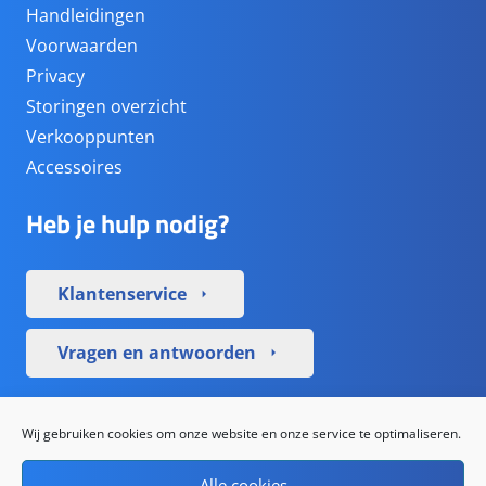
Handleidingen
Voorwaarden
Privacy
Storingen overzicht
Verkooppunten
Accessoires
Heb je hulp nodig?
Klantenservice
arrow_right
Vragen en antwoorden
arrow_right
Sociale media
Wij gebruiken cookies om onze website en onze service te optimaliseren.
Alle cookies