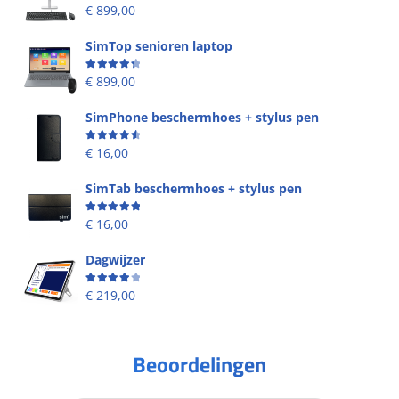
Beoordeling
4.58
uit 5
€
899,00
SimTop senioren laptop
Beoordeling
4.49
uit 5
€
899,00
SimPhone beschermhoes + stylus pen
Beoordeling
4.67
uit 5
€
16,00
SimTab beschermhoes + stylus pen
Beoordeling
5.00
uit 5
€
16,00
Dagwijzer
Beoordeling
4.00
uit 5
€
219,00
Beoordelingen