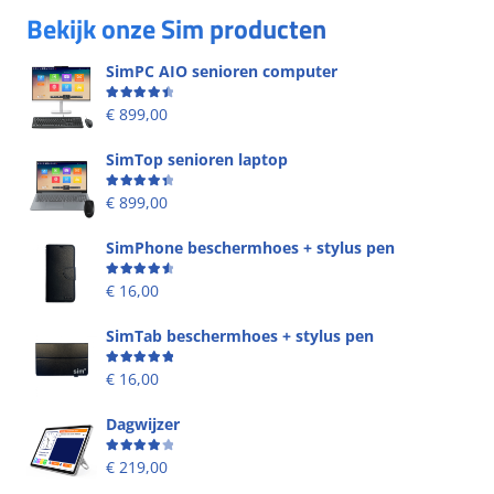
Bekijk onze Sim producten
SimPC AIO senioren computer
Beoordeling
4.58
uit 5
€
899,00
SimTop senioren laptop
Beoordeling
4.49
uit 5
€
899,00
SimPhone beschermhoes + stylus pen
Beoordeling
4.67
uit 5
€
16,00
SimTab beschermhoes + stylus pen
Beoordeling
5.00
uit 5
€
16,00
Dagwijzer
Beoordeling
4.00
uit 5
€
219,00