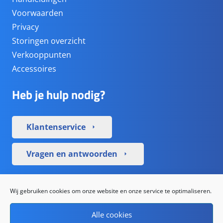
Voorwaarden
Privacy
Storingen overzicht
Verkooppunten
Accessoires
Heb je hulp nodig?
Klantenservice
arrow_right
Vragen en antwoorden
arrow_right
Sociale media
Wij gebruiken cookies om onze website en onze service te optimaliseren.
Alle cookies