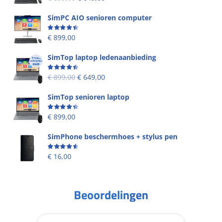
SimPC AIO senioren computer
Beoordeling
4.58
uit 5
€
899,00
SimTop laptop ledenaanbieding
Beoordeling
4.53
uit 5
€
899,00
€
649,00
SimTop senioren laptop
Beoordeling
4.49
uit 5
€
899,00
SimPhone beschermhoes + stylus pen
Beoordeling
4.67
uit 5
€
16,00
Beoordelingen