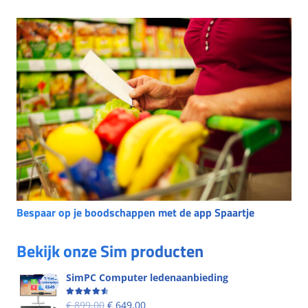
Bespaar op je boodschappen met de app Spaartje
Bekijk onze Sim producten
SimPC Computer ledenaanbieding
Beoordeling
4.60
uit 5
€
899,00
€
649,00