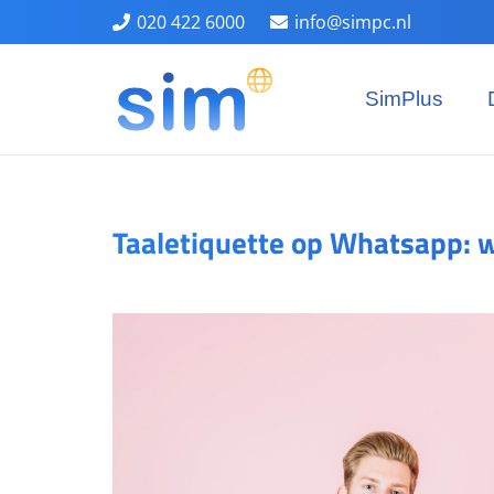
020 422 6000
info@simpc.nl
SimPlus
Taaletiquette op Whatsapp: w