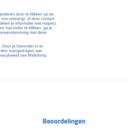
nderen door te klikken op de
n ons ontvangt, of door contact
elen je informatie met respect.
oor hieronder te klikken, ga je
overeenstemming met deze
 Door je hieronder in te
orden overgedragen aan
ivacybeleid van Mailchimp.
Beoordelingen