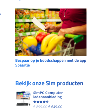
:
Bespaar op je boodschappen met de app
Spaartje
Bekijk onze Sim producten
SimPC Computer
ledenaanbieding
Beoordeling
4.60
uit 5
€
899,00
€
649,00