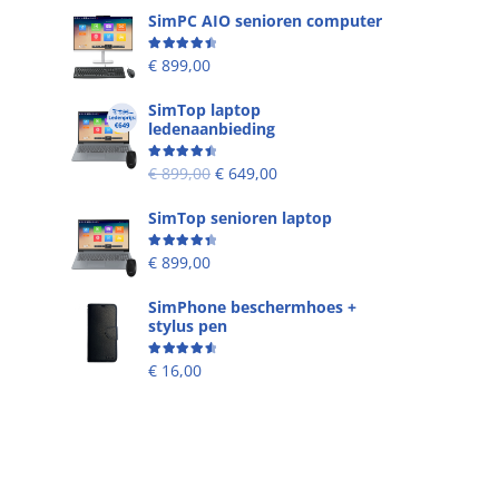
SimPC AIO senioren computer
Beoordeling
4.58
uit 5
€
899,00
s
SimTop laptop
ledenaanbieding
Beoordeling
4.53
uit 5
€
899,00
€
649,00
SimTop senioren laptop
Beoordeling
4.49
uit 5
€
899,00
SimPhone beschermhoes +
stylus pen
Beoordeling
4.67
uit 5
€
16,00