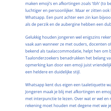
maken emoji’s en afkortingen zoals ‘tbh’ (to be
luchtiger en persoonlijker. Maar er zitten ook
Whatsapp. Een punt achter een zin kan bijvoor
als de perzik en de aubergine hebben een dub
Gelukkig houden jongeren wel enigszins reken
vaak aan wanneer ze met ouders, docenten o
bekend als taalaccommodatie, helpt hen om be
Taalonderzoekers benadrukken het belang van 
opmerking kan door een emoji juist vriendeli
een heldere en duidelijke stijl.
Whatsapp kent dus eigen een taaletiquette wa
Jongeren maak je blij met afkortingen en emoji
met interpunctie te lezen. Over wat er wel en n
rekening moet houden met degene met wie j