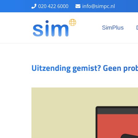
020 422 6000
info@simpc.nl
SimPlus
Uitzending gemist? Geen pro