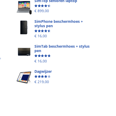
SimTop senioren laptop
n
Beoordeling
4.49
uit 5
€
899,00
SimPhone beschermhoes +
stylus pen
Beoordeling
4.67
uit 5
€
16,00
SimTab beschermhoes + stylus
pen
Beoordeling
5.00
uit 5
€
16,00
Dagwijzer
Beoordeling
4.00
uit 5
€
219,00