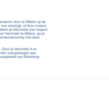
nderen door te klikken op de
n ons ontvangt, of door contact
elen je informatie met respect.
oor hieronder te klikken, ga je
overeenstemming met deze
 Door je hieronder in te
orden overgedragen aan
ivacybeleid van Mailchimp.