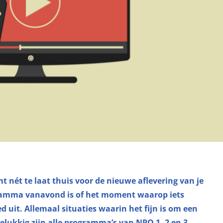
 nét te laat thuis voor de nieuwe aflevering van je
ogramma vanavond is of het moment waarop iets
 uit. Allemaal situaties waarin het fijn is om een
lukkig zijn alle programma’s van NPO 1, 2 en 3