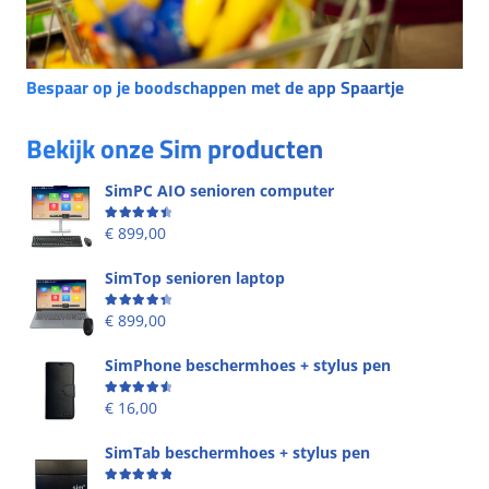
Bespaar op je boodschappen met de app Spaartje
Bekijk onze Sim producten
SimPC AIO senioren computer
Beoordeling
4.58
uit 5
€
899,00
SimTop senioren laptop
Beoordeling
4.49
uit 5
€
899,00
SimPhone beschermhoes + stylus pen
Beoordeling
4.67
uit 5
€
16,00
SimTab beschermhoes + stylus pen
Beoordeling
5.00
uit 5