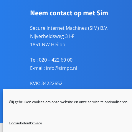
Neem contact op met Sim
Secure Internet Machines (SIM) B.V.
Nijverheidsweg 31-F
1851 NW Heiloo
Tel: 020 – 422 60 00
E-mail:
info@simpc.nl
KVK: 34222652
BTW: NL814338811B01
BANK: NL81 RABO 0141 8460 62
Wij gebruiken cookies om onze website en onze service te optimaliseren.
Cookiebeleid
Privacy
De waardering van