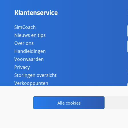
Klantenservice
SimCoach
Nieuws en tips
Over ons
Handleidingen
Voorwaarden
Privacy
Storingen overzicht
Verkooppunten
Accessoires
Alle cookies
 www.simpc.nl bij
WebwinkelKeur Reviews
is 9.0/10 gebasee