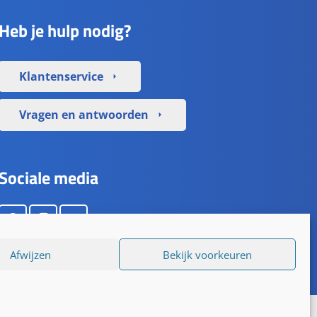
Heb je hulp nodig?
Klantenservice
arrow_right
Vragen en antwoorden
arrow_right
Sociale media
Afwijzen
Bekijk voorkeuren
rd op 1195 reviews.