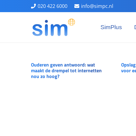
020 422 6000
info@simpc.nl
SimPlus
Ouderen geven antwoord: wat
Opslag
maakt de drempel tot internetten
voor e
nou zo hoog?