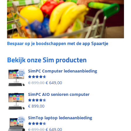
Bespaar op je boodschappen met de app Spaartje
Bekijk onze Sim producten
SimPC Computer ledenaanbieding
Beoordeling
4.60
uit 5
€
899,00
€
649,00
SimPC AIO senioren computer
Beoordeling
4.58
uit 5
€
899,00
SimTop laptop ledenaanbieding
Beoordeling
4.53
uit 5
€
899,00
€
649,00