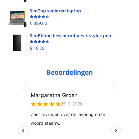
SimTop senioren laptop
Beoordeling
4.49
uit 5
€
899,00
SimPhone beschermhoes + stylus pen
Beoordeling
4.67
uit 5
€
16,00
Beoordelingen