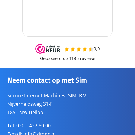
Neem contact op met Sim
Secure Internet Machines (SIM) B.V.
Nijverheidsweg 31-F
1851 NW Heiloo
Tel: 020 – 422 60 00
E-mail:
info@simpc.nl