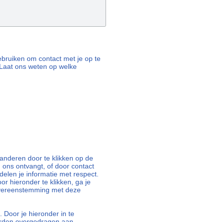
 gebruiken om contact met je op te
Laat ons weten op welke
nderen door te klikken op de
n ons ontvangt, of door contact
elen je informatie met respect.
oor hieronder te klikken, ga je
overeenstemming met deze
 Door je hieronder in te
orden overgedragen aan