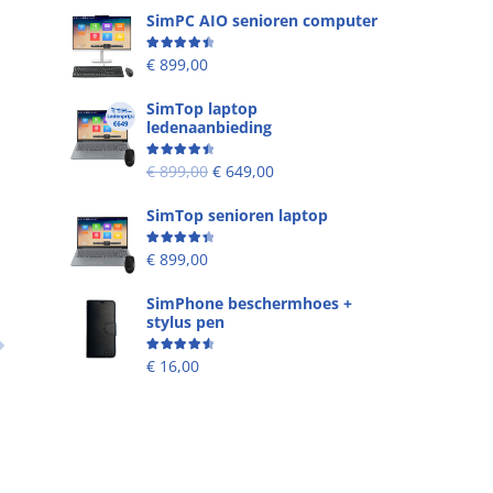
SimPC AIO senioren computer
Beoordeling
4.58
uit 5
€
899,00
SimTop laptop
ledenaanbieding
Beoordeling
4.53
uit 5
€
899,00
€
649,00
SimTop senioren laptop
Beoordeling
4.49
uit 5
€
899,00
SimPhone beschermhoes +
stylus pen
Beoordeling
4.67
uit 5
€
16,00