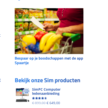
t
Bespaar op je boodschappen met de app
Spaartje
Bekijk onze Sim producten
g
SimPC Computer
ledenaanbieding
Beoordeling
4.60
uit 5
€
899,00
€
649,00