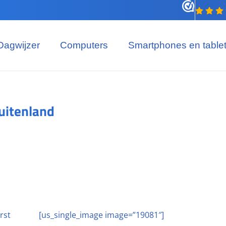
Dagwijzer
Computers
Smartphones en table
buitenland
rst
[us_single_image image=”19081″]