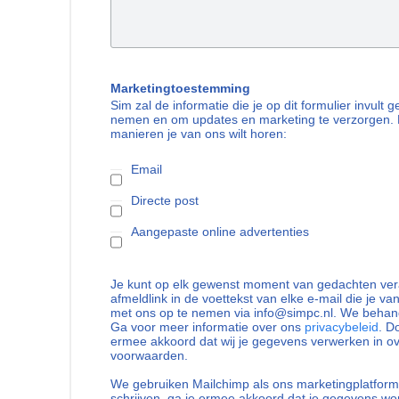
Marketingtoestemming
Sim zal de informatie die je op dit formulier invult
nemen en om updates en marketing te verzorgen. 
manieren je van ons wilt horen:
Email
Directe post
Aangepaste online advertenties
Je kunt op elk gewenst moment van gedachten vera
afmeldlink in de voettekst van elke e-mail die je va
met ons op te nemen via info@simpc.nl. We behand
Ga voor meer informatie over ons
privacybeleid
. D
ermee akkoord dat wij je gegevens verwerken in 
voorwaarden.
We gebruiken Mailchimp als ons marketingplatform.
schrijven, ga je ermee akkoord dat je gegevens w