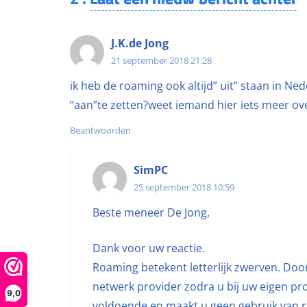
J.K.de Jong
21 september 2018 21:28
ik heb de roaming ook altijd” uit” staan in Ned
“aan”te zetten?weet iemand hier iets meer ove
Beantwoorden
SimPC
25 september 2018 10:59
Beste meneer De Jong,
Dank voor uw reactie.
Roaming betekent letterlijk zwerven. Doo
netwerk provider zodra u bij uw eigen pro
9,0
voldoende en maakt u geen gebruik van r