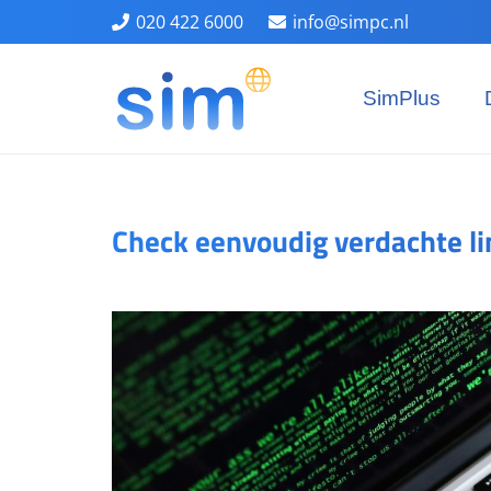
020 422 6000
info@simpc.nl
SimPlus
Check eenvoudig verdachte li