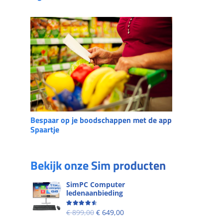
Bespaar op je boodschappen met de app
Spaartje
Bekijk onze Sim producten
SimPC Computer
ledenaanbieding
Beoordeling
4.60
uit 5
€
899,00
€
649,00