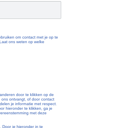
 gebruiken om contact met je op te
Laat ons weten op welke
nderen door te klikken op de
n ons ontvangt, of door contact
elen je informatie met respect.
oor hieronder te klikken, ga je
overeenstemming met deze
 Door je hieronder in te