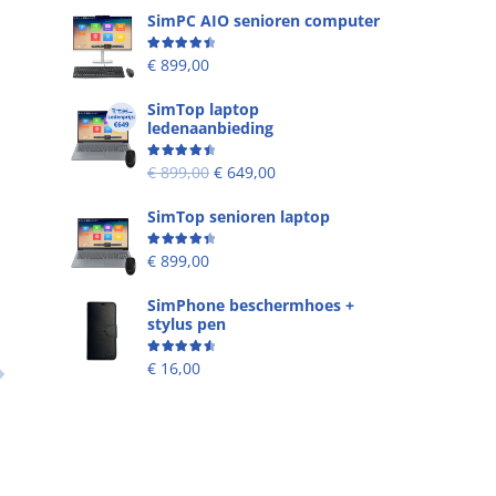
SimPC AIO senioren computer
Beoordeling
4.58
uit 5
€
899,00
SimTop laptop
ledenaanbieding
Beoordeling
4.53
uit 5
€
899,00
€
649,00
SimTop senioren laptop
Beoordeling
4.49
uit 5
€
899,00
SimPhone beschermhoes +
stylus pen
Beoordeling
4.67
uit 5
€
16,00