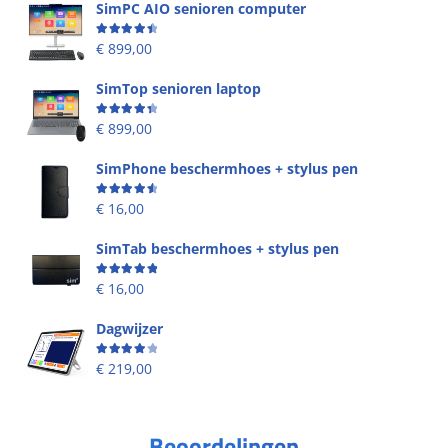
SimPC AIO senioren computer
Beoordeling
4.58
uit 5
€
899,00
SimTop senioren laptop
Beoordeling
4.49
uit 5
€
899,00
SimPhone beschermhoes + stylus pen
Beoordeling
4.67
uit 5
€
16,00
SimTab beschermhoes + stylus pen
Beoordeling
5.00
uit 5
€
16,00
Dagwijzer
Beoordeling
4.00
uit 5
€
219,00
Beoordelingen