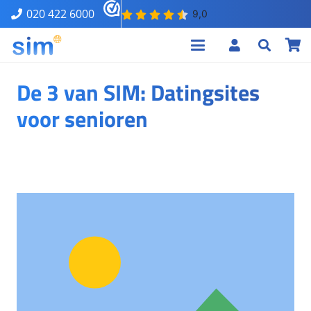
020 422 6000
De 3 van SIM: Datingsites
voor senioren