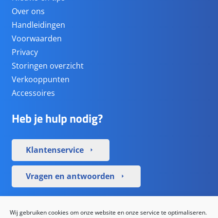
Over ons
Handleidingen
Voorwaarden
Privacy
Storingen overzicht
Verkooppunten
Accessoires
Heb je hulp nodig?
Klantenservice
arrow_right
Vragen en antwoorden
arrow_right
Sociale media
Wij gebruiken cookies om onze website en onze service te optimaliseren.