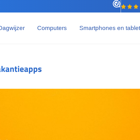
Dagwijzer
Computers
Smartphones en table
akantieapps