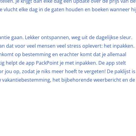
ellen. Je krijgt dan elke dag een update over de prijs van de
 de vlucht elke dag in de gaten houden en boeken wanneer hi
antie gaan. Lekker ontspannen, weg uit de dagelijkse sleur.
an dat voor veel mensen veel stress oplevert: het inpakken.
 aankomt op bestemming en erachter komt dat je allemaal
ig helpt de app PackPoint je met inpakken. De app stelt
r jou op, zodat je niks meer hoeft te vergeten! De paklijst is
w vakantiebestemming, het bijbehorende weerbericht en de