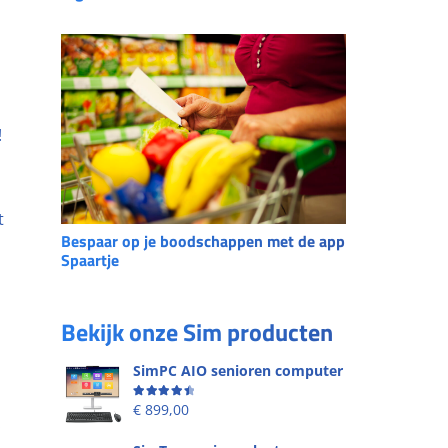
!
t
Bespaar op je boodschappen met de app
Spaartje
Bekijk onze Sim producten
SimPC AIO senioren computer
Beoordeling
4.58
uit 5
€
899,00
.