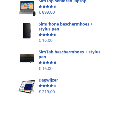
SimTop senioren laptop
j
Beoordeling
4.49
uit 5
€
899,00
SimPhone beschermhoes +
stylus pen
Beoordeling
4.67
uit 5
€
16,00
SimTab beschermhoes + stylus
pen
Beoordeling
5.00
uit 5
€
16,00
Dagwijzer
Beoordeling
4.00
uit 5
€
219,00