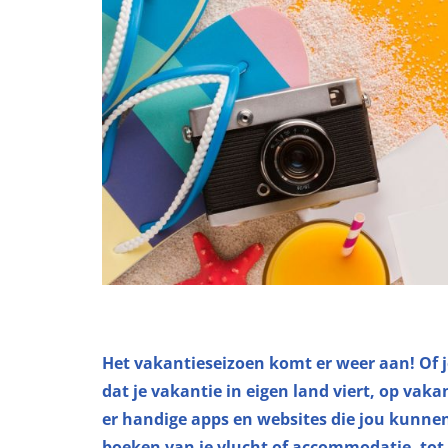
Het vakantieseizoen komt er weer aan! Of j
dat je vakantie in eigen land viert, op vaka
er handige apps en websites die jou kunne
boeken van je vlucht of accommodatie, tot