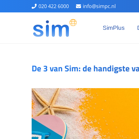
020 422 6000
info@simpc.nl
SimPlus
De 3 van Sim: de handigste v