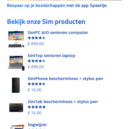
Bespaar op je boodschappen met de app Spaartje
Bekijk onze Sim producten
SimPC AIO senioren computer
Beoordeling
4.58
uit 5
€
899,00
SimTop senioren laptop
Beoordeling
4.49
uit 5
€
899,00
SimPhone beschermhoes + stylus pen
Beoordeling
4.67
uit 5
€
16,00
SimTab beschermhoes + stylus pen
Beoordeling
5.00
uit 5
€
16,00
Dagwijzer