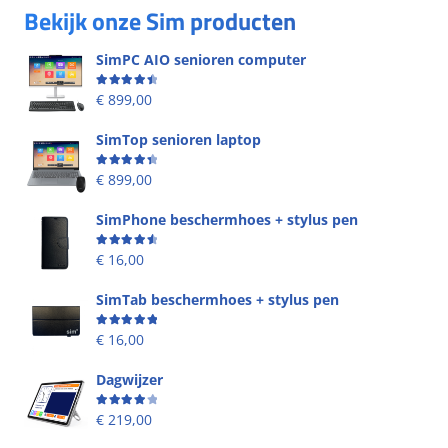
Bekijk onze Sim producten
SimPC AIO senioren computer
Beoordeling
4.58
uit 5
€
899,00
SimTop senioren laptop
Beoordeling
4.49
uit 5
€
899,00
SimPhone beschermhoes + stylus pen
Beoordeling
4.67
uit 5
€
16,00
SimTab beschermhoes + stylus pen
Beoordeling
5.00
uit 5
€
16,00
Dagwijzer
Beoordeling
4.00
uit 5
€
219,00