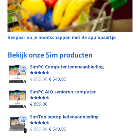
Bespaar op je boodschappen met de app Spaartje
Bekijk onze Sim producten
SimPC Computer ledenaanbieding
Beoordeling
4.60
uit 5
€
899,00
€
649,00
SimPC AIO senioren computer
Beoordeling
4.58
uit 5
€
899,00
SimTop laptop ledenaanbieding
Beoordeling
4.53
uit 5
€
899,00
€
649,00