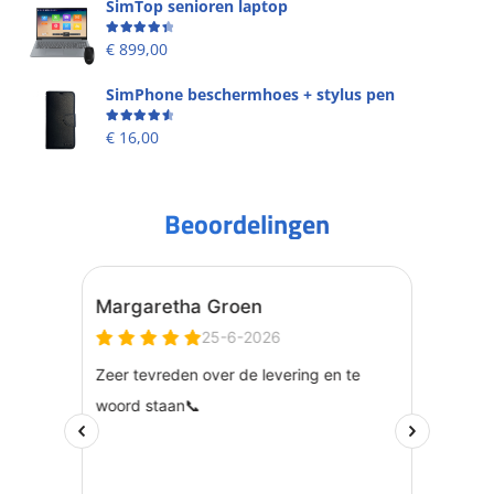
SimTop senioren laptop
Beoordeling
4.49
uit 5
€
899,00
SimPhone beschermhoes + stylus pen
Beoordeling
4.67
uit 5
€
16,00
Beoordelingen