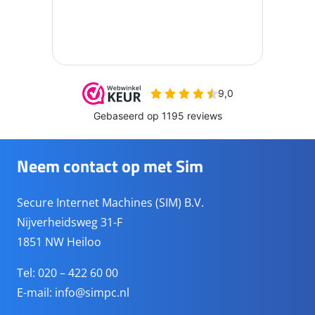
Neem contact op met Sim
Secure Internet Machines (SIM) B.V.
Nijverheidsweg 31-F
1851 NW Heiloo
Tel: 020 – 422 60 00
E-mail:
info@simpc.nl