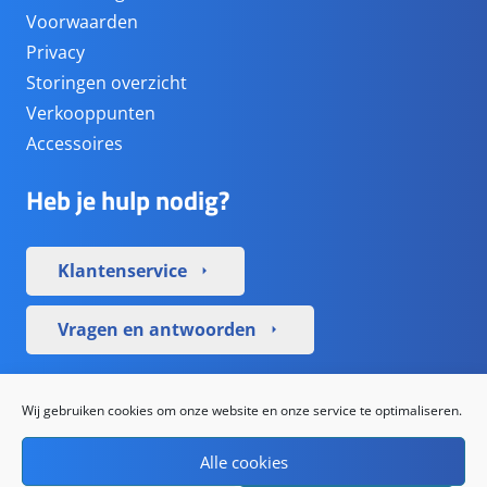
Voorwaarden
Privacy
Storingen overzicht
Verkooppunten
Accessoires
Heb je hulp nodig?
Klantenservice
arrow_right
Vragen en antwoorden
arrow_right
Sociale media
Wij gebruiken cookies om onze website en onze service te optimaliseren.
Alle cookies