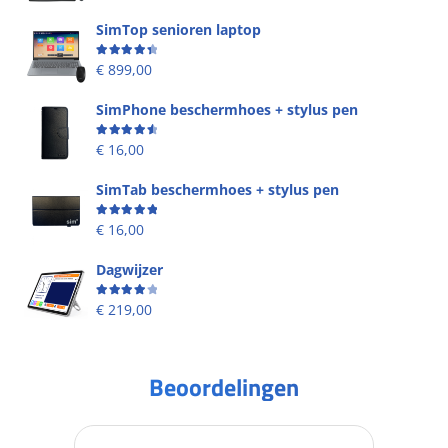
SimTop senioren laptop
Beoordeling
4.49
uit 5
€
899,00
SimPhone beschermhoes + stylus pen
Beoordeling
4.67
uit 5
€
16,00
SimTab beschermhoes + stylus pen
Beoordeling
5.00
uit 5
€
16,00
Dagwijzer
Beoordeling
4.00
uit 5
€
219,00
Beoordelingen