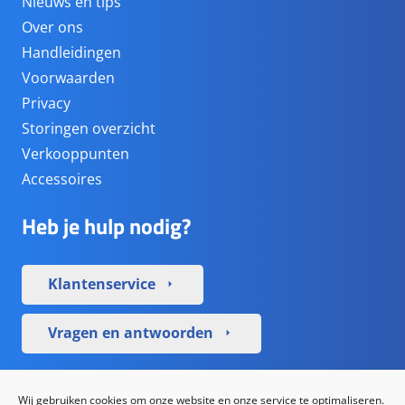
Nieuws en tips
Over ons
Handleidingen
Voorwaarden
Privacy
Storingen overzicht
Verkooppunten
Accessoires
Heb je hulp nodig?
Klantenservice
arrow_right
Vragen en antwoorden
arrow_right
Sociale media
Wij gebruiken cookies om onze website en onze service te optimaliseren.