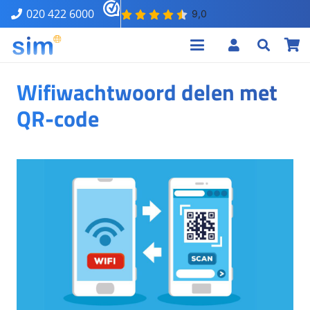
020 422 6000
Wifiwachtwoord delen met
QR-code