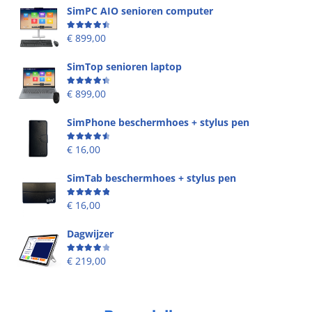
SimPC AIO senioren computer
Beoordeling
4.58
uit 5
€
899,00
SimTop senioren laptop
Beoordeling
4.49
uit 5
€
899,00
SimPhone beschermhoes + stylus pen
Beoordeling
4.67
uit 5
€
16,00
SimTab beschermhoes + stylus pen
Beoordeling
5.00
uit 5
€
16,00
Dagwijzer
Beoordeling
4.00
uit 5
€
219,00