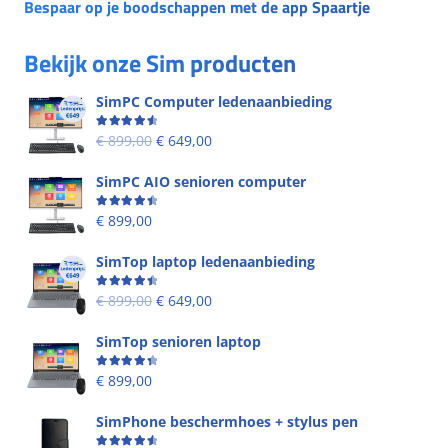
Bespaar op je boodschappen met de app Spaartje
Bekijk onze Sim producten
SimPC Computer ledenaanbieding
Beoordeling
4.60
uit 5
€
899,00
€
649,00
SimPC AIO senioren computer
Beoordeling
4.58
uit 5
€
899,00
SimTop laptop ledenaanbieding
Beoordeling
4.53
uit 5
€
899,00
€
649,00
SimTop senioren laptop
Beoordeling
4.49
uit 5
€
899,00
SimPhone beschermhoes + stylus pen