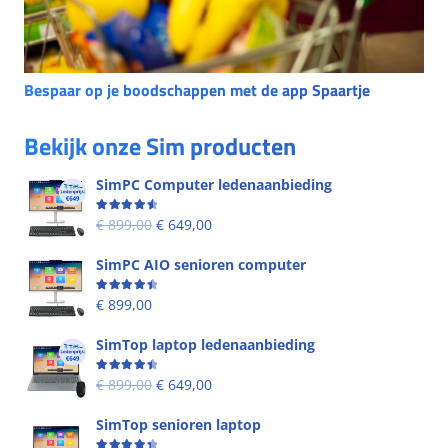
Bespaar op je boodschappen met de app Spaartje
Bekijk onze Sim producten
SimPC Computer ledenaanbieding
Beoordeling
4.60
uit 5
€
899,00
€
649,00
SimPC AIO senioren computer
Beoordeling
4.58
uit 5
€
899,00
SimTop laptop ledenaanbieding
Beoordeling
4.53
uit 5
€
899,00
€
649,00
SimTop senioren laptop