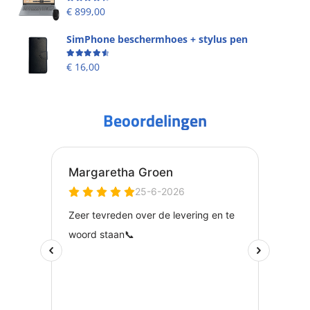
Beoordeling
4.49
uit 5
€
899,00
SimPhone beschermhoes + stylus pen
Beoordeling
4.67
uit 5
€
16,00
Beoordelingen