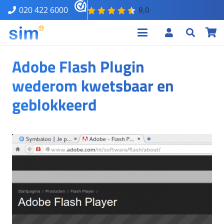
020 422 6000
Adobe Flash Plugin
wederom kwetsbaar en
geblokkeerd