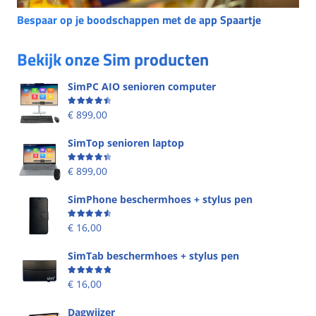
Bespaar op je boodschappen met de app Spaartje
Bekijk onze Sim producten
SimPC AIO senioren computer
Beoordeling
4.58
uit 5
€
899,00
SimTop senioren laptop
Beoordeling
4.49
uit 5
€
899,00
SimPhone beschermhoes + stylus pen
Beoordeling
4.67
uit 5
€
16,00
SimTab beschermhoes + stylus pen
Beoordeling
5.00
uit 5
€
16,00
Dagwijzer