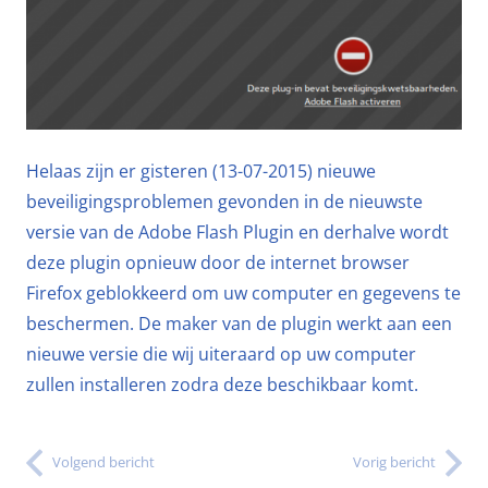
Helaas zijn er gisteren (13-07-2015) nieuwe
beveiligingsproblemen gevonden in de nieuwste
versie van de Adobe Flash Plugin en derhalve wordt
deze plugin opnieuw door de internet browser
Firefox geblokkeerd om uw computer en gegevens te
beschermen. De maker van de plugin werkt aan een
nieuwe versie die wij uiteraard op uw computer
zullen installeren zodra deze beschikbaar komt.
Volgend bericht
Vorig bericht