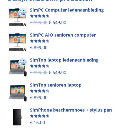
SimPC Computer ledenaanbieding
Beoordeling
4.60
uit 5
€
899,00
€
649,00
SimPC AIO senioren computer
Beoordeling
4.58
uit 5
€
899,00
SimTop laptop ledenaanbieding
Beoordeling
4.53
uit 5
€
899,00
€
649,00
SimTop senioren laptop
Beoordeling
4.49
uit 5
€
899,00
SimPhone beschermhoes + stylus pen
Beoordeling
4.67
uit 5
€
16,00