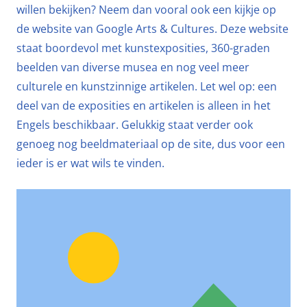
willen bekijken? Neem dan vooral ook een kijkje op
de website van Google Arts & Cultures. Deze website
staat boordevol met kunstexposities, 360-graden
beelden van diverse musea en nog veel meer
culturele en kunstzinnige artikelen. Let wel op: een
deel van de exposities en artikelen is alleen in het
Engels beschikbaar. Gelukkig staat verder ook
genoeg nog beeldmateriaal op de site, dus voor een
ieder is er wat wils te vinden.