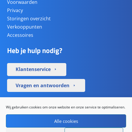
Voorwaarden
Privacy
Storingen overzicht
Verkooppunten
Accessoires
Heb je hulp nodig?
Klantenservice
arrow_right
Vragen en antwoorden
arrow_right
Sociale media
Wij gebruiken cookies om onze website en onze service te optimaliseren.
Alle cookies