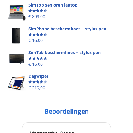
SimTop senioren laptop
Beoordeling
4.49
uit 5
€
899,00
SimPhone beschermhoes + stylus pen
Beoordeling
4.67
uit 5
€
16,00
SimTab beschermhoes + stylus pen
Beoordeling
5.00
uit 5
€
16,00
Dagwijzer
Beoordeling
4.00
uit 5
€
219,00
Beoordelingen