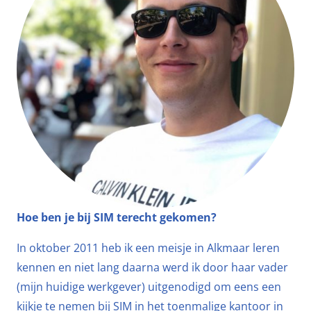
Hoe ben je bij SIM terecht gekomen?
In oktober 2011 heb ik een meisje in Alkmaar leren
kennen en niet lang daarna werd ik door haar vader
(mijn huidige werkgever) uitgenodigd om eens een
kijkje te nemen bij SIM in het toenmalige kantoor in