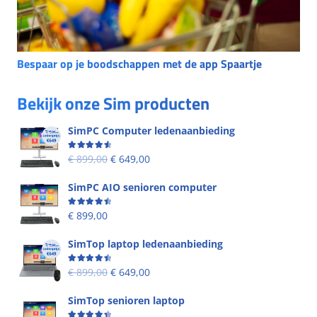
Bespaar op je boodschappen met de app Spaartje
Bekijk onze Sim producten
SimPC Computer ledenaanbieding
Beoordeling
4.60
uit 5
€
899,00
€
649,00
SimPC AIO senioren computer
Beoordeling
4.58
uit 5
€
899,00
SimTop laptop ledenaanbieding
Beoordeling
4.53
uit 5
€
899,00
€
649,00
SimTop senioren laptop