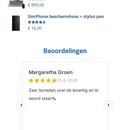
Beoordeling
4.49
uit 5
€
899,00
SimPhone beschermhoes + stylus pen
Beoordeling
4.67
uit 5
€
16,00
Beoordelingen